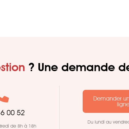
stion
? Une demande 
Demander un
lign
36 00 52
Du lundi au vendre
dredi de 8h à 18h