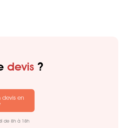
de
devis
?
 devis en
e
di de 8h à 18h