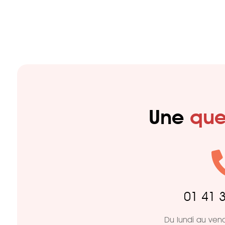
Une
que
01 41 
Du lundi au ven