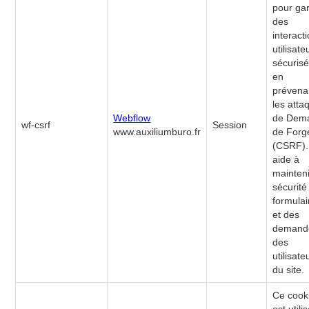
pour gar
des
interact
utilisate
sécuris
en
prévena
les atta
Webflow
de Dem
wf-csrf
Session
www.auxiliumburo.fr
de Forg
(CSRF). 
aide à
mainteni
sécurité
formulai
et des
demand
des
utilisate
du site.
Ce cook