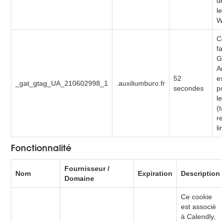
d
le
W
C
f
G
A
52
e
_gat_gtag_UA_210602998_1
.auxiliumburo.fr
secondes
p
l
(
r
l
Fonctionnalité
Fournisseur /
Nom
Expiration
Description
Domaine
Ce cookie
est associé
à Calendly,