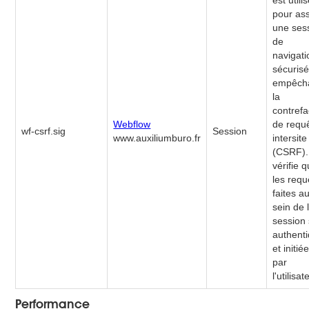
est utili
pour as
une ses
de
navigati
sécuris
empêch
la
contref
Webflow
de requ
wf-csrf.sig
Session
www.auxiliumburo.fr
intersite
(CSRF). 
vérifie 
les requ
faites a
sein de 
session
authent
et initié
par
l'utilisat
Performance