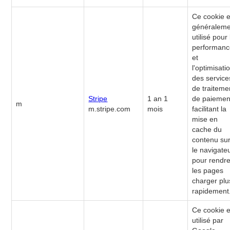
Ce cookie e
généraleme
utilisé pour 
performan
et
l'optimisati
des service
de traiteme
Stripe
1 an 1
de paiemen
m
m.stripe.com
mois
facilitant la
mise en
cache du
contenu su
le navigate
pour rendr
les pages
charger plu
rapidement
Ce cookie e
utilisé par