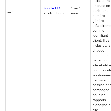
utilisateurs
uniques en
Google LLC
1 an 1
_ga
attribuant 
.auxiliumburo.fr
mois
numéro
généré
aléatoirem
comme
identifiant
client. Il est
inclus dans
chaque
demande d
page d'un
site et utilis
pour calcul
les donnée
de visiteur,
session et 
campagne
pour les
rapports
d'analyse d
site.