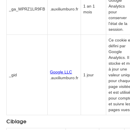
Google
1 an 1
Analytics
_ga_MPRZ1LR9FB
.auxiliumburo.fr
mois
pour
conserver
l'état de la
session.
Ce cookie e
défini par
Google
Analytics. Il
stocke et m
à jour une
Google LLC
_gid
1 jour
valeur uniq
.auxiliumburo.fr
pour chaqu
page visité
et est utilis
pour compt
et suivre le
pages vues
Ciblage