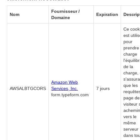
Fournisseur /
Nom
Expiration
Descrip
Domaine
Ce cook
est utili
pour
prendre
charge
l'équili
de la
charge,
s'assura
Amazon Web
que les
AWSALBTGCORS
Services, Inc.
7 jours
requête
form.typeform.com
page de
visiteur
achemi
vers le
même
serveur
dans to