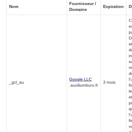
Fournisseur /
Nom
Expiration
D
Domaine
C
e
p
D
e
d
i
s
m
d
Google LLC
l'
_gcl_au
3 mois
.auxiliumburo.fr
fi
l
e
p
q
l'
f
v