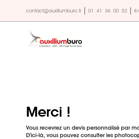
contact@auxiliumburo.fr
contact@auxiliumburo.fr
01 41 36 00 52
01 41 36 00 52
8:
8:
Merci !
Vous recevrez un devis personnalisé par mail
D'ici-là, vous pouvez consulter les photoc