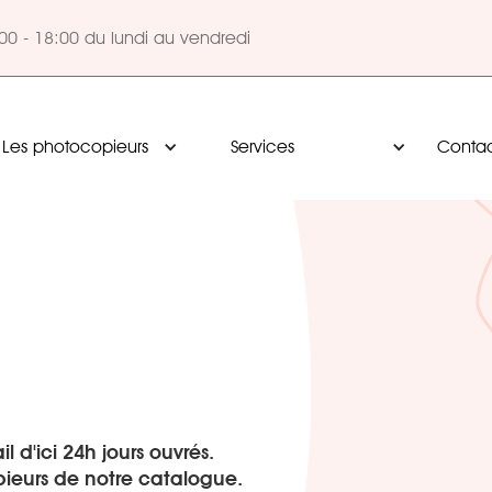
00 - 18:00 du lundi au vendredi
00 - 18:00 du lundi au vendredi
Les photocopieurs
Les photocopieurs
Services
Services
Conta
Conta
 d'ici 24h jours ouvrés.
opieurs de notre catalogue.