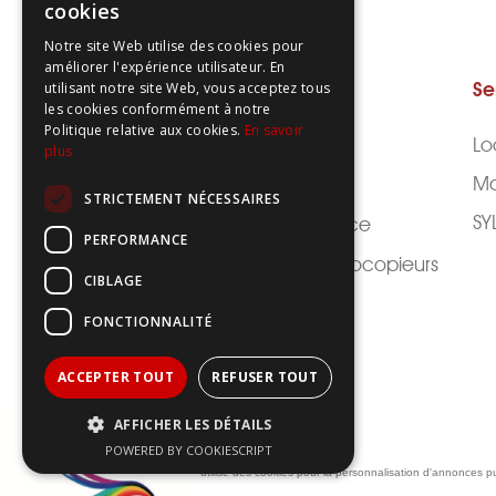
cookies
Notre site Web utilise des cookies pour
améliorer l'expérience utilisateur. En
Les produits
Se
utilisant notre site Web, vous acceptez tous
les cookies conformément à notre
Politique relative aux cookies.
En savoir
Toshiba e-Studio
Lo
plus
Ma
Canon IRA DX
STRICTEMENT NÉCESSAIRES
SY
Canon IR advance
PERFORMANCE
Voir tous les photocopieurs
CIBLAGE
FONCTIONNALITÉ
ACCEPTER TOUT
REFUSER TOUT
AFFICHER LES DÉTAILS
POWERED BY COOKIESCRIPT
Le site auxiliumburo.fr utilise des cookies pour la personnalisation d'annonces pu